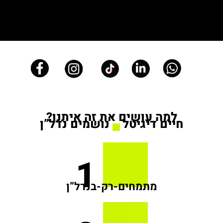
למה עושים את זה איתנו?
חיים דיגיטל
נושמים נדל”ן
1
מתמחים-רק-בנדל”ן