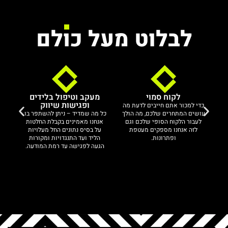
לבלוט מעל כו
לם
לקוח סמוי
מעקב וטיפול בלידים
ופגישות שיווק
כדי למכור אתם חייבים לדעת מה
א
ם
עושים המתחרים שלכם, מה הולך
כל מה שמדיד – ניתן להשתפר בו.
היו
ת
לעבור הלקוח הסופי שלכם וגם
אנחנו מאמינים בקבלת החלטות
מ
לזה אנחנו מספקים מעטפת
על בסיס נתונים החל מעלויות
את
ופתרונות.
הליד ועד התנגדויות ומקורות
ו
הגעה לפגישה עד רמת המודעה.