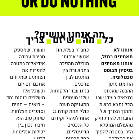
מה אנחנו עושים?
כל
מה
שיזם
צריך
אנחנו לא
כחברה בעלת הון
ועשיר, שמספק
מאמינים במזל,
אנושי איכותי
סביבת עבודה
אנחנו מאמינים
מובילה מהפכה
אידיאלית במטרה
בניסיון מבוסס
בתקשורת בין
להפרות את
טכנולוגיה
.
מותגים לבין
הצוותים שמלווים
הוקמנו מתוך
צרכנים.
אתכם יום-יום
ההבנה שאנחנו
בנינו עבור הלקוחות
וכשכל אלו
נמצאים בעידן שבו
שלנו מעטפת
משלבים כוחות יחד
הכל נמצא ברשת
המעניקה מענה
– רואים – חווים
ומתוך הצורך של
כולל תחת קורת גג
וסופרים הצלחות.
החברות להיות חלק
אחת לניהול וקידום
שיווק טוב הוא
מהעולם המופלא
כל הנכסים
חיבור נכון בין
הזה, במטרה להפוך
הדיגיטליים.
יכולות אנליטיות
את ההצלחה
החל מבניית
לרגש.