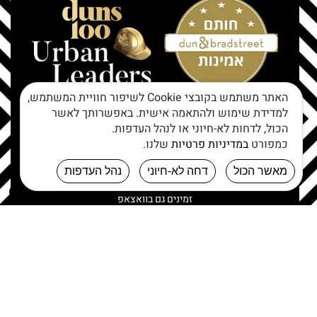
האתר משתמש בקובצי Cookie לשיפור חוויית המשתמש,
למדידת שימוש ולהתאמה אישית. באפשרותך לאשר
24/7 מענה אנושי
הכול, לדחות לא-חיוני או לנהל העדפות.
1700-70-72-72
כמפורט
במדיניות פרטיות
שלנו.
תמיכה
office@israelweb.org.il
מאשר הכול
דחה לא-חיוני
נהל העדפות
זמינים גם בוואצאפ
לחצו כאן
כתובת
הנפח 30, חיפה