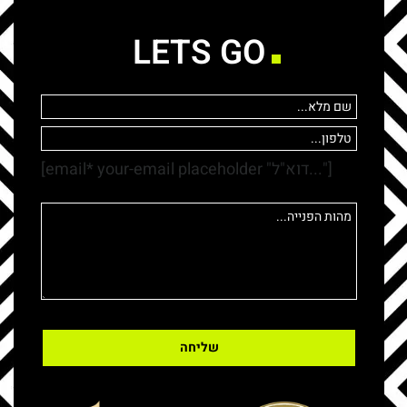
LETS GO
[email* your-email placeholder "דוא"ל..."]