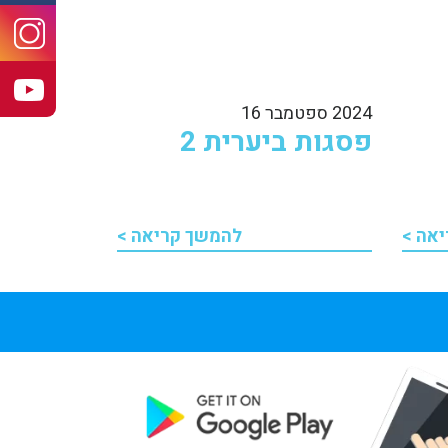
ram
be
2024 ספטמבר 16
פסגות ביערית 2
אה >
להמשך קריאה >