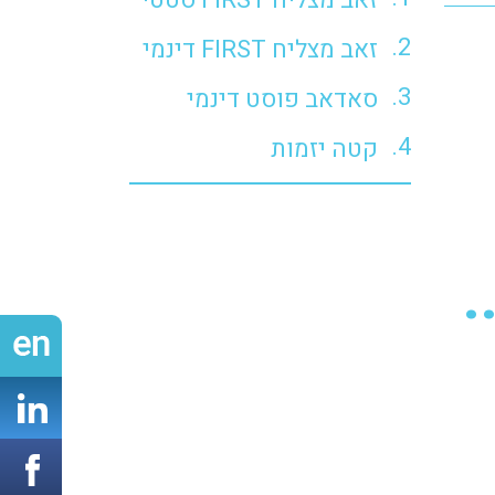
זאב מצליח FIRST סטטי
זאב מצליח FIRST דינמי
סאדאב פוסט דינמי
קטה יזמות
.
n
ook