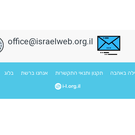
office@israelweb.org.il
לה באהבה
תקנון ותנאי התקשרות
אנחנו ברשת
בלוג