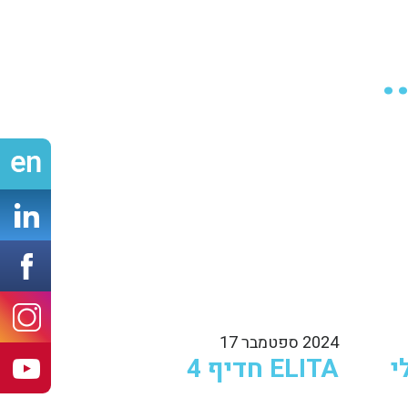
.
n
ook
ram
2024 ספטמבר 17
י
ELITA חדיף 4
be