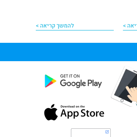
אה >
להמשך קריאה >