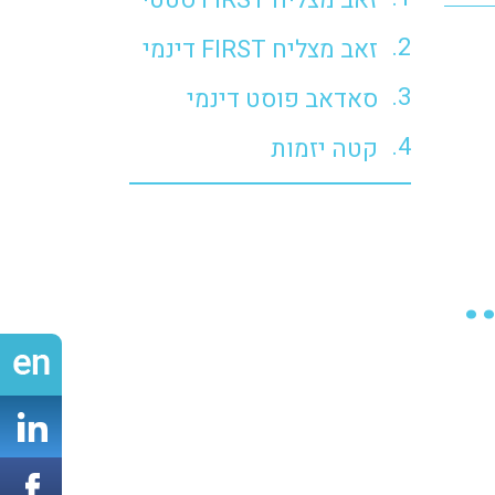
זאב מצליח FIRST סטטי
זאב מצליח FIRST דינמי
סאדאב פוסט דינמי
קטה יזמות
.
n
ook