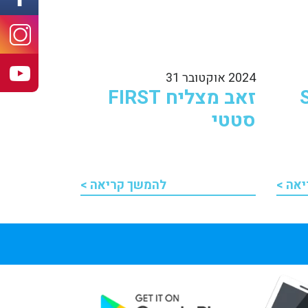
ram
be
2024 אוקטובר 31
זאב מצליח FIRST
סטטי
אה >
להמשך קריאה >